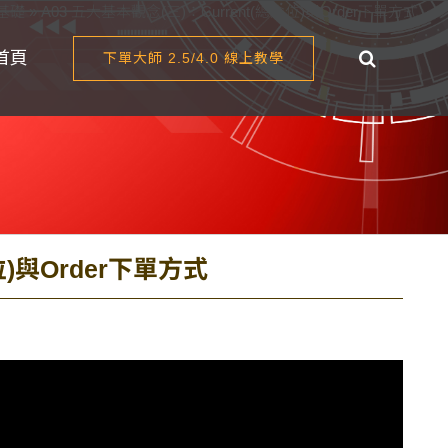
備基礎
»
A03 五大基本觀念(三)：Current(總倉位)與Order下單方式
首頁
下單大師 2.5/4.0 線上教學
位)與Order下單方式