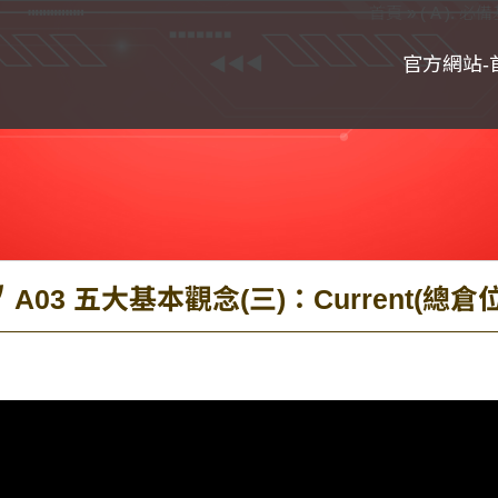
首頁
»
( A ). 必
官方網站-
A03 五大基本觀念(三)：Current(總倉