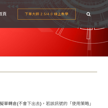
首頁
»
( AT-B ).操作相關問題
»
AT-B06 自動轉倉的規則是什麼 ?
首頁
下單大師 2.5/4.0 線上教學
擬單轉倉(不會下出去)，若該訊號的「使用策略」