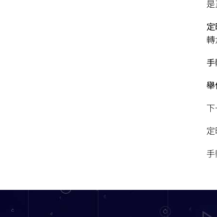
是
定
轉
手
舉
下
定
手