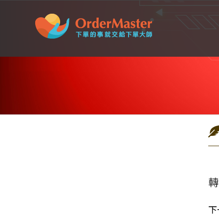
Skip
to
content
轉
下