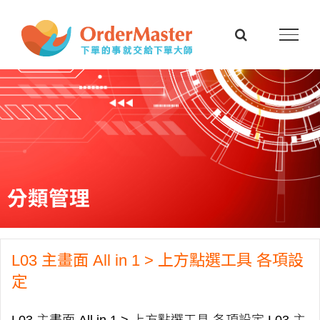
Skip
to
content
分類管理
L03 主畫面 All in 1 > 上方點選工具 各項設
定